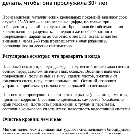
делать, чтобы она прослужила 30+ лет
Производители металлических кровельных покрытий заявляют срок
службы 25–50 лет — и это реальные цифры, но только при
соблюдении условий эксплуатации. Брошенная без обслуживания
кровля начинает разрушаться с первого же необработанного
повреждения: царапина до основного металла, оставленная без
внимания, через 2–3 года превращается в очаг ржавчины,
расходящийся на десятки сантиметров.
Регулярные осмотры: что проверять и когда
Плановый осмотр проводят дважды в год: весной после схода снега и
осенью перед сезоном интенсивных осадков. Весенний выявляет
повреждения, полученные за зиму: сдвиги листов, вмятины от
сходящего снега, нарушения примыканий. Осенний позволяет
устранить проблемы до начала сезона дождей и снегопадов.
При осмотре проверяют: целостность покрытия (царапины, вмятины,
признаки коррозии), состояние крепёжных саморезов (ослабление,
срыв головки), плотность примыканий к трубам и парапетам,
состояние конькового уплотнителя, целостность водосточной системы.
Очистка кровли: чем и как
Мягкий налёт, мох и лишайники удаляют специальными биоцидными