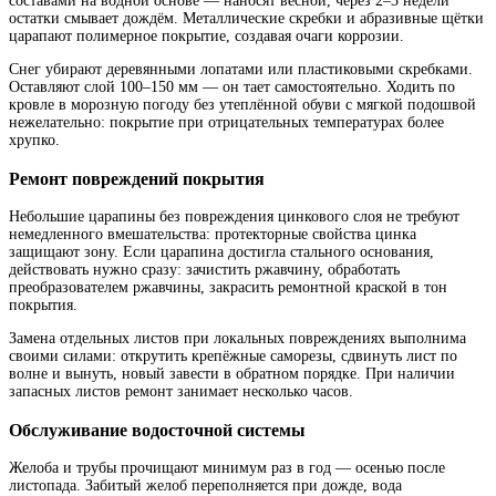
составами на водной основе — наносят весной, через 2–3 недели
остатки смывает дождём. Металлические скребки и абразивные щётки
царапают полимерное покрытие, создавая очаги коррозии.
Снег убирают деревянными лопатами или пластиковыми скребками.
Оставляют слой 100–150 мм — он тает самостоятельно. Ходить по
кровле в морозную погоду без утеплённой обуви с мягкой подошвой
нежелательно: покрытие при отрицательных температурах более
хрупко.
Ремонт повреждений покрытия
Небольшие царапины без повреждения цинкового слоя не требуют
немедленного вмешательства: протекторные свойства цинка
защищают зону. Если царапина достигла стального основания,
действовать нужно сразу: зачистить ржавчину, обработать
преобразователем ржавчины, закрасить ремонтной краской в тон
покрытия.
Замена отдельных листов при локальных повреждениях выполнима
своими силами: открутить крепёжные саморезы, сдвинуть лист по
волне и вынуть, новый завести в обратном порядке. При наличии
запасных листов ремонт занимает несколько часов.
Обслуживание водосточной системы
Желоба и трубы прочищают минимум раз в год — осенью после
листопада. Забитый желоб переполняется при дожде, вода