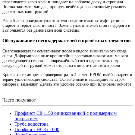
переливается через край и попадает на лобовую доску и стропила.
Чистка занимает час-два, пропуск ведёт к дорогостоящему ремонту
деревянных конструкций.
Раз в 5 лет проверяют уплотнители соединительных муфт: резина
стареет и теряет эластичность. Замена уплотнителей стоит недорого и
выполняется без демонтажа всей системы.
Обслуживание снегозадержателей и крепёжных элементов
Снегозадержатели осматривают после каждого значительного схода
снега. Деформированные кронштейны восстанавливают или меняют
до следующего сезона — повреждённый снегозадержатель под
следующей нагрузкой может оторваться вместе с листом кровли.
Кровельные саморезы проверяют раз в 3–5 лет: EPDM-шайба стареет и
теряет уплотняющие свойства. Ослабленные и вышедшие из строя
саморезы заменяют. Делать это удобнее осенью при плановом осмотре.
Часто покупают
Профлист С8-1150 оцинкованный с полимерным
покрытием
Труба водостока
Профлист НС35-1000
Желоб водостока