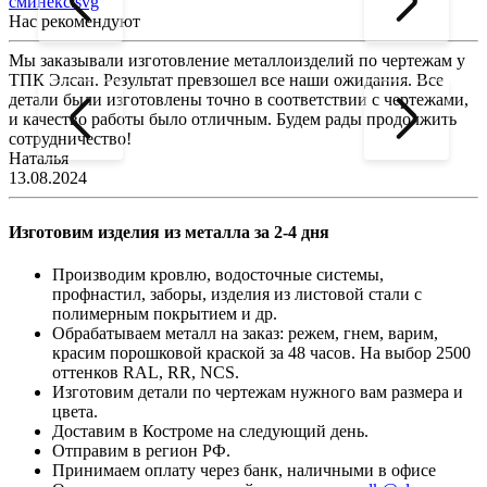
сминекс.svg
Нас рекомендуют
Мы заказывали изготовление металлоизделий по чертежам у
Л
ТПК Элсан. Результат превзошел все наши ожидания. Все
а
детали были изготовлены точно в соответствии с чертежами,
д
и качество работы было отличным. Будем рады продолжить
сотрудничество!
2
Наталья
13.08.2024
Изготовим изделия из металла за 2-4 дня
Производим кровлю, водосточные системы,
профнастил, заборы, изделия из листовой стали с
полимерным покрытием и др.
Обрабатываем металл на заказ: режем, гнем, варим,
красим порошковой краской за 48 часов. На выбор 2500
оттенков RAL, RR, NCS.
Изготовим детали по чертежам нужного вам размера и
цвета.
Доставим в Костроме на следующий день.
Отправим в регион РФ.
Принимаем оплату через банк, наличными в офисе