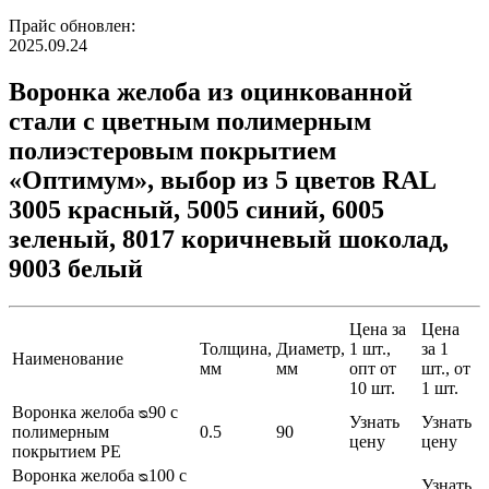
Прайс обновлен:
2025.09.24
Воронка желоба из оцинкованной
стали с цветным полимерным
полиэстеровым покрытием
«Оптимум», выбор из 5 цветов RAL
3005 красный, 5005 синий, 6005
зеленый, 8017 коричневый шоколад,
9003 белый
Цена за
Цена
Толщина,
Диаметр,
1 шт.,
за 1
Наименование
мм
мм
опт от
шт., от
10 шт.
1 шт.
Воронка желоба ᴓ90 с
Узнать
Узнать
полимерным
0.5
90
цену
цену
покрытием PE
Воронка желоба ᴓ100 с
Узнать