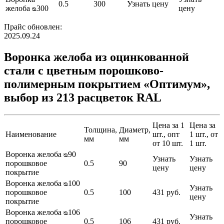
0.5
300
Узнать цену
желоба ᴓ300
цену
Прайс обновлен:
2025.09.24
Воронка желоба из оцинкованной
стали с цветным порошково-
полимерным покрытием «Оптимум»,
выбор из 213 расцветок RAL
Цена за 1
Цена за
Толщина,
Диаметр,
Наименование
шт., опт
1 шт., от
мм
мм
от 10 шт.
1 шт.
Воронка желоба ᴓ90
Узнать
Узнать
порошковое
0.5
90
цену
цену
покрытие
Воронка желоба ᴓ100
Узнать
порошковое
0.5
100
431 руб.
цену
покрытие
Воронка желоба ᴓ106
Узнать
порошковое
0.5
106
431 руб.