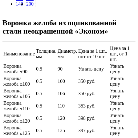
140
200
Воронка желоба из оцинкованной
стали неокрашенной «Эконом»
Цена за 1
Толщина,
Диаметр,
Цена за 1 шт.,
Наименование
шт., от 1
мм
мм
опт от 10 шт.
шт.
Воронка
Узнать
0.5
90
Узнать цену
желоба ᴓ90
цену
Воронка
Узнать
0.5
100
350 руб.
желоба ᴓ100
цену
Воронка
Узнать
0.5
106
350 руб.
желоба ᴓ106
цену
Воронка
Узнать
0.5
110
353 руб.
желоба ᴓ110
цену
Воронка
Узнать
0.5
120
398 руб.
желоба ᴓ120
цену
Воронка
Узнать
0.5
125
397 руб.
желоба ᴓ125
цену