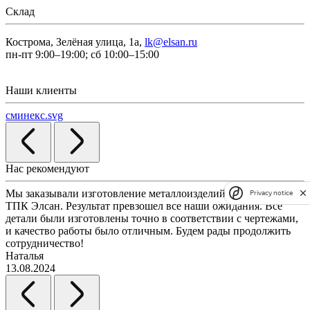
Склад
Кострома, Зелёная улица, 1а,
lk@elsan.ru
пн-пт 9:00–19:00; сб 10:00–15:00
Наши клиенты
сминекс.svg
Нас рекомендуют
Мы заказывали изготовление металлоизделий по чертежам у
Л
Privacy notice
ТПК Элсан. Результат превзошел все наши ожидания. Все
а
детали были изготовлены точно в соответствии с чертежами,
д
и качество работы было отличным. Будем рады продолжить
сотрудничество!
2
Наталья
13.08.2024