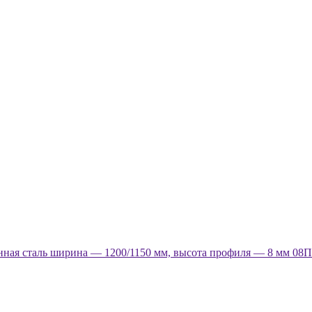
ная сталь ширина — 1200/1150 мм, высота профиля — 8 мм 08П