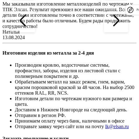
Мы заказывали изготовление металлоизделий по чертежам у
Л
ТПК Элсан. Результат превзошел все наши ожидания. Все
а
P
детали были изготовлены точно в соответствии с чертежами,
д
и качество работы было отличным. Будем рады продолжить
сотрудничество!
2
Наталья
13.08.2024
Изготовим изделия из металла за 2-4 дня
Производим кровлю, водосточные системы,
профнастил, заборы, изделия из листовой стали с
полимерным покрытием и др.
Обрабатываем металл на заказ: режем, гнем, варим,
красим порошковой краской за 48 часов. На выбор 2500
оттенков RAL, RR, NCS.
Изготовим детали по чертежам нужного вам размера и
цвета.
Доставим в Нижнем Новгороде на следующий день.
Отправим в регион РФ.
Принимаем оплату через банк, наличными в офисе
Отправьте заявку через сайт или на почту
lk@elsan.ru
Заказать продукцию и услуги