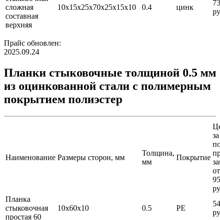
7
сложная
10х15х25х70х25х15х10
0.4
цинк
ру
составная
верхняя
Прайс обновлен:
2025.09.24
Планки стыковочные толщиной 0.5 мм
из оцинкованной стали с полимерным
покрытием полиэстер
Ц
за
по
Толщина,
п
Наименование
Размеры сторон, мм
Покрытие
мм
за
от
9
ру
Планка
5
стыковочная
10х60х10
0.5
PE
ру
простая 60