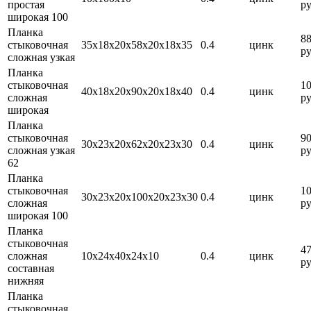
простая
ру
широкая 100
Планка
8
стыковочная
35х18х20х58х20х18х35
0.4
цинк
ру
сложная узкая
Планка
стыковочная
1
40х18х20х90х20х18х40
0.4
цинк
сложная
ру
широкая
Планка
стыковочная
9
30х23х20х62х20х23х30
0.4
цинк
сложная узкая
ру
62
Планка
стыковочная
1
30х23х20х100х20х23х30
0.4
цинк
сложная
ру
широкая 100
Планка
стыковочная
4
сложная
10х24х40х24х10
0.4
цинк
ру
составная
нижняя
Планка
стыковочная