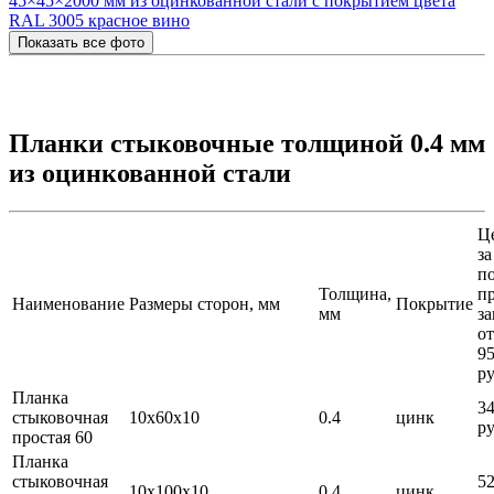
Показать все фото
Планки стыковочные толщиной 0.4 мм
из оцинкованной стали
Ц
за
по
Толщина,
п
Наименование
Размеры сторон, мм
Покрытие
мм
за
от
9
ру
Планка
3
стыковочная
10х60х10
0.4
цинк
ру
простая 60
Планка
стыковочная
5
10х100х10
0.4
цинк