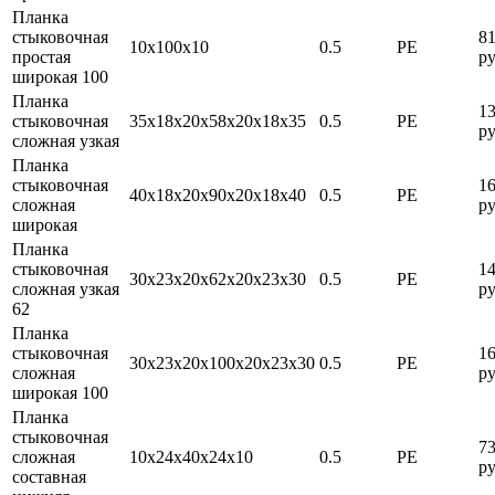
Планка
стыковочная
8
10х100х10
0.5
PE
простая
ру
широкая 100
Планка
1
стыковочная
35х18х20х58х20х18х35
0.5
PE
ру
сложная узкая
Планка
стыковочная
1
40х18х20х90х20х18х40
0.5
PE
сложная
ру
широкая
Планка
стыковочная
1
30х23х20х62х20х23х30
0.5
PE
сложная узкая
ру
62
Планка
стыковочная
1
30х23х20х100х20х23х30
0.5
PE
сложная
ру
широкая 100
Планка
стыковочная
7
сложная
10х24х40х24х10
0.5
PE
ру
составная