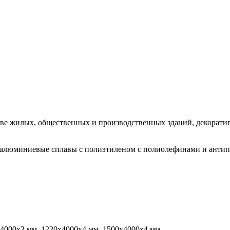
тве жилых, общественных и производственных зданий, декоратив
 алюминиевые сплавы с полиэтиленом с полиолефинами и анти
х4000х3 мм, 1220х4000х4 мм, 1500х4000х4 мм