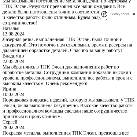
Мы заказывали изготовление металлоизделий по чертежам у
ТПК Элсан. Результат превзошел все наши ожидания. Все
детали были изготовлены точно в соответствии с чертежами,
Privacy notice
и качество работы было отличным. Будем рады продолжить
сотрудничество!
Наталья
13.08.2024
Лазерная резка, выполненная ТПК Элсан, была точной и
аккуратной. Это помогло нам сэкономить время и ресурсы на
дальнейшей обработке деталей. Спасибо за вашу работу!
Владимир
22.05.2024
Мы обратились в ТПК Элсан для выполнения работ по
обработке металла. Сотрудники компании показали высокий
уровень профессионализма, выполнили все работы в срок и с
высоким качеством. Очень рекомендую!
Ирина
10.03.2024
Порошковая покраска изделий, которую мы заказывали у ТПК
Элсан, была выполнена безупречно. Высокое качество работы
и профессионализм команды сделали наше сотрудничество
приятным и продуктивным.
Сергей
28.02.2024
Покраска металла, выполненная ТПК Элсан, превзошла все