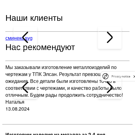
Наши клиенты
сминекс.svg
Нас рекомендуют
Мы заказывали изготовление металлоизделий по
Ла
чертежам у ТПК Элсан. Результат превзошел все наши
то
Privacy notice
ожидания. Все детали были изготовлены точно в
вр
соответствии с чертежами, и качество работы было
Сп
отличным. Будем рады продолжить сотрудничество!
В
Наталья
22
13.08.2024
Изготовим изделия из металла за 2-4 дня