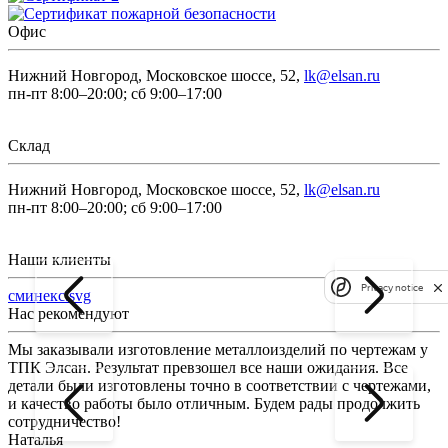
Офис
Нижний Новгород, Московское шоссе, 52,
lk@elsan.ru
пн-пт 8:00–20:00; сб 9:00–17:00
Склад
Нижний Новгород, Московское шоссе, 52,
lk@elsan.ru
пн-пт 8:00–20:00; сб 9:00–17:00
Наши клиенты
Privacy notice
сминекс.svg
Нас рекомендуют
Мы заказывали изготовление металлоизделий по чертежам у
Л
ТПК Элсан. Результат превзошел все наши ожидания. Все
а
детали были изготовлены точно в соответствии с чертежами,
д
и качество работы было отличным. Будем рады продолжить
сотрудничество!
2
Наталья