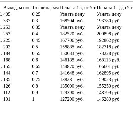
Выход, м пог.
Толщина, мм
Цена за 1 т, от 5 т
Цена за 1 т, до 5 т
L
405
0.25
Узнать цену
Узнать цену
337
0.3
168504 руб.
193780 руб.
L
253
0.35
Узнать цену
Узнать цену
253
0.4
182520 руб.
209898 руб.
L
225
0.45
167706 руб.
192862 руб.
202
0.5
158885 руб.
182718 руб.
L
184
0.55
150633 руб.
173228 руб.
168
0.6
146185 руб.
168113 руб.
L
155
0.65
144870 руб.
166601 руб.
144
0.7
141648 руб.
162895 руб.
L
135
0.75
138281 руб.
159023 руб.
126
0.8
135000 руб.
155250 руб.
112
0.9
129390 руб.
148799 руб.
101
1
127200 руб.
146280 руб.