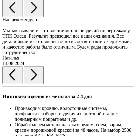
Нас рекомендуют
Мы заказывали изготовление металлоизделий по чертежам у
Л
ТПК Элсан. Результат превзошел все наши ожидания. Все
а
детали были изготовлены точно в соответствии с чертежами,
д
и качество работы было отличным. Будем рады продолжить
сотрудничество!
2
Наталья
13.08.2024
Изготовим изделия из металла за 2-4 дня
Производим кровлю, водосточные системы,
профнастил, заборы, изделия из листовой стали с
полимерным покрытием и др.
Обрабатываем металл на заказ: режем, гнем, варим,
красим порошковой краской за 48 часов. На выбор 2500
оттенков RAL, RR, NCS.