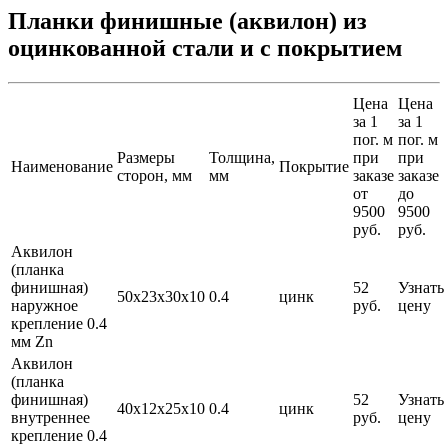
Планки финишные (аквилон) из
оцинкованной стали и с покрытием
Цена
Цена
за 1
за 1
пог. м
пог. м
Размеры
Толщина,
при
при
Наименование
Покрытие
сторон, мм
мм
заказе
заказе
от
до
9500
9500
руб.
руб.
Аквилон
(планка
финишная)
52
Узнать
50х23х30х10
0.4
цинк
наружное
руб.
цену
крепление 0.4
мм Zn
Аквилон
(планка
финишная)
52
Узнать
40х12х25х10
0.4
цинк
внутреннее
руб.
цену
крепление 0.4