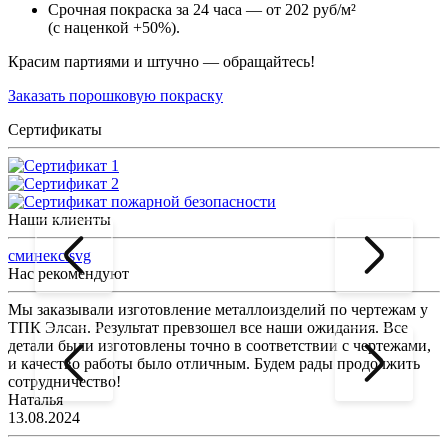
Срочная покраска за 24 часа — от 202 руб/м²
(с наценкой +50%).
Красим партиями и штучно — обращайтесь!
Заказать порошковую покраску
Сертификаты
Наши клиенты
сминекс.svg
Нас рекомендуют
Мы заказывали изготовление металлоизделий по чертежам у
Л
ТПК Элсан. Результат превзошел все наши ожидания. Все
а
детали были изготовлены точно в соответствии с чертежами,
д
и качество работы было отличным. Будем рады продолжить
сотрудничество!
2
Наталья
13.08.2024