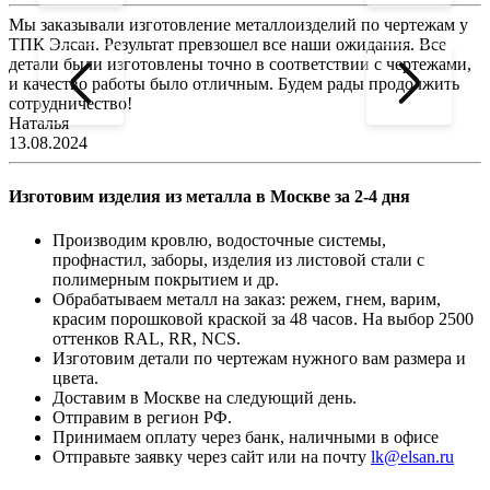
Мы заказывали изготовление металлоизделий по чертежам у
Л
ТПК Элсан. Результат превзошел все наши ожидания. Все
а
детали были изготовлены точно в соответствии с чертежами,
д
и качество работы было отличным. Будем рады продолжить
сотрудничество!
2
Наталья
13.08.2024
Изготовим изделия из металла в Москве за 2-4 дня
Производим кровлю, водосточные системы,
профнастил, заборы, изделия из листовой стали с
полимерным покрытием и др.
Обрабатываем металл на заказ: режем, гнем, варим,
красим порошковой краской за 48 часов. На выбор 2500
оттенков RAL, RR, NCS.
Изготовим детали по чертежам нужного вам размера и
цвета.
Доставим в Москве на следующий день.
Отправим в регион РФ.
Принимаем оплату через банк, наличными в офисе
Отправьте заявку через сайт или на почту
lk@elsan.ru