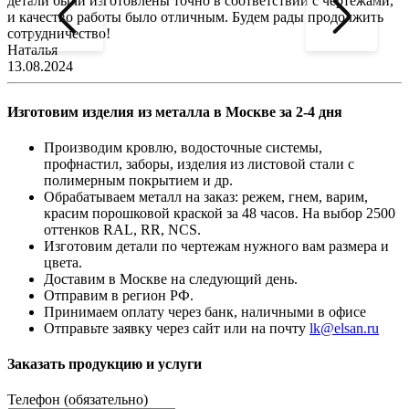
детали были изготовлены точно в соответствии с чертежами,
д
и качество работы было отличным. Будем рады продолжить
сотрудничество!
2
Наталья
13.08.2024
Изготовим изделия из металла в Москве за 2-4 дня
Производим кровлю, водосточные системы,
профнастил, заборы, изделия из листовой стали с
полимерным покрытием и др.
Обрабатываем металл на заказ: режем, гнем, варим,
красим порошковой краской за 48 часов. На выбор 2500
оттенков RAL, RR, NCS.
Изготовим детали по чертежам нужного вам размера и
цвета.
Доставим в Москве на следующий день.
Отправим в регион РФ.
Принимаем оплату через банк, наличными в офисе
Отправьте заявку через сайт или на почту
lk@elsan.ru
Заказать продукцию и услуги
Телефон (обязательно)