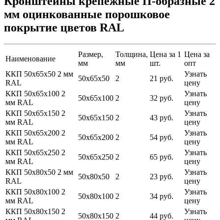
Кронштейны крепежные П-образные 2
мм оцинкованные порошковое
покрытие цветов RAL
Размер,
Толщина,
Цена за 1
Цена за
Наименование
мм
мм
шт.
опт
ККП 50х65х50 2 мм
Узнать
50х65х50
2
21 руб.
RAL
цену
ККП 50х65х100 2
Узнать
50х65х100
2
32 руб.
мм RAL
цену
ККП 50х65х150 2
Узнать
50х65х150
2
43 руб.
мм RAL
цену
ККП 50х65х200 2
Узнать
50х65х200
2
54 руб.
мм RAL
цену
ККП 50х65х250 2
Узнать
50х65х250
2
65 руб.
мм RAL
цену
ККП 50х80х50 2 мм
Узнать
50х80х50
2
23 руб.
RAL
цену
ККП 50х80х100 2
Узнать
50х80х100
2
34 руб.
мм RAL
цену
ККП 50х80х150 2
Узнать
50х80х150
2
44 руб.