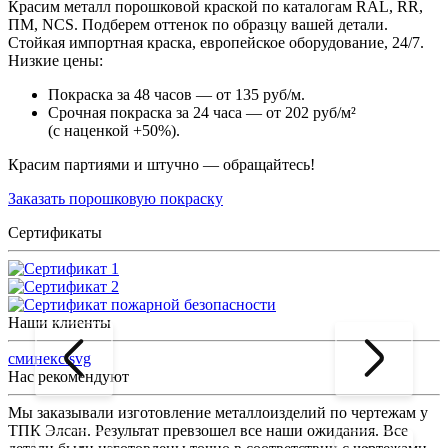
Красим металл порошковой краской по каталогам RAL, RR,
ПМ, NCS. Подберем оттенок по образцу вашей детали.
Стойкая импортная краска, европейское оборудование, 24/7.
Низкие цены:
Покраска за 48 часов — от 135 руб/м.
Срочная покраска за 24 часа — от 202 руб/м²
(с наценкой +50%).
Красим партиями и штучно — обращайтесь!
Заказать порошковую покраску
Сертификаты
Наши клиенты
сминекс.svg
Нас рекомендуют
Мы заказывали изготовление металлоизделий по чертежам у
Л
ТПК Элсан. Результат превзошел все наши ожидания. Все
а