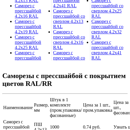
4.2х13 RAL
прессшайбой
Саморез с
Саморез с
4.2х41 RAL
прессшайбой со
прессшайбой
Саморез с
сверлом 4.2х25
4.2х16 RAL
прессшайбой со
RAL
Саморез с
сверлом 4.2х13
Саморез с
прессшайбой
RAL
прессшайбой со
4.2х19 RAL
Саморез с
сверлом 4.2х32
Саморез с
прессшайбой со
RAL
прессшайбой
сверлом 4.2х16
Саморез с
4.2х25 RAL
RAL
прессшайбой со
Саморез с
Саморез с
сверлом 4.2х41
прессшайбой
прессшайбой со
RAL
Саморезы с прессшайбой с покрытием
цветов RAL/RR
Штук в 1
Цена за 
Размер,
комплекте
Цена за 1 шт.,
Наименование
шт.,
мм
(пром.упаковка/
пром.упаковка
фасова
фасованные)
Саморез с
ПШ
прессшайбой
1000
0.74 руб.
Узнать 
4.2х13