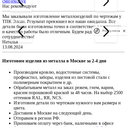
сминекс.svg
Нас рекомендуют
Мы заказывали изготовление металлоизделий по чертежам у
Л
ТПК Элсан. Результат превзошел все наши ожидания. Все
а
детали были изготовлены точно в соответствии с чертежами,
д
Privacy notice
и качество работы было отличным. Будем рады продолжить
сотрудничество!
2
Наталья
13.08.2024
Изготовим изделия из металла в Москве за 2-4 дня
Производим кровлю, водосточные системы,
профнастил, заборы, изделия из листовой стали с
полимерным покрытием и др.
Обрабатываем металл на заказ: режем, гнем, варим,
красим порошковой краской за 48 часов. На выбор 2500
оттенков RAL, RR, NCS.
Изготовим детали по чертежам нужного вам размера и
цвета.
Доставим в Москве на следующий день.
Отправим в регион РФ.
Принимаем оплату через банк, наличными в офисе