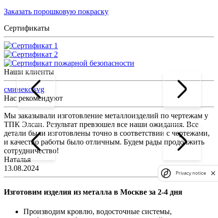
Заказать порошковую покраску
Сертификаты
Наши клиенты
сминекс.svg
Нас рекомендуют
Мы заказывали изготовление металлоизделий по чертежам у
Л
ТПК Элсан. Результат превзошел все наши ожидания. Все
а
детали были изготовлены точно в соответствии с чертежами,
д
и качество работы было отличным. Будем рады продолжить
сотрудничество!
2
Наталья
13.08.2024
Privacy notice
Изготовим изделия из металла в Москве за 2-4 дня
Производим кровлю, водосточные системы,