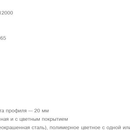
 12000
.65
та профиля — 20 мм
нная и с цветным покрытием
еокрашенная сталь), полимерное цветное с одной или