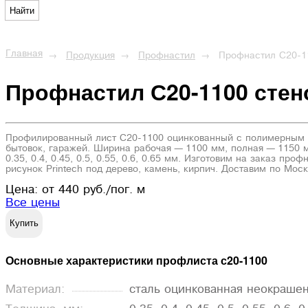
Найти
Главная
Продукция
Профнастил
Профнастил С20-1
Профнастил С20-1100 сте
Профилированный лист С20-1100 оцинкованный с полимерным цв
бытовок, гаражей. Ширина рабочая — 1100 мм, полная — 1150 м
0.35, 0.4, 0.45, 0.5, 0.55, 0.6, 0.65 мм. Изготовим на заказ п
рисунок Printech под дерево, камень, кирпич. Доставим по Мо
Цена: от 440 руб./пог. м
Все цены
Купить
Основные характеристики профлиста с20-1100
Материал:
сталь оцинкованная неокраше