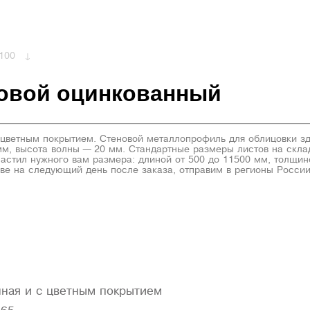
100
новой оцинкованный
етным покрытием. Стеновой металлопрофиль для облицовки здан
м, высота волны — 20 мм. Стандартные размеры листов на складе
рофнастил нужного вам размера: длиной от 500 до 11500 мм, толщи
скве на следующий день после заказа, отправим в регионы Росси
нная и с цветным покрытием