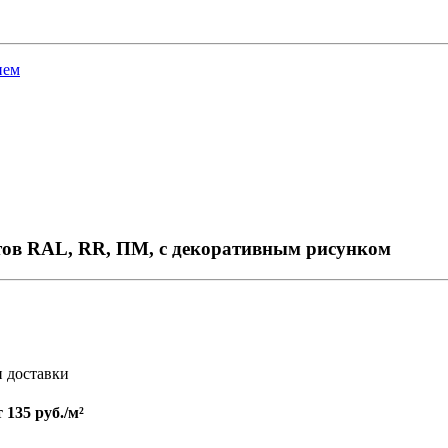
ием
тов RAL, RR, ПМ, с декоративным рисунком
и доставки
т
135 руб./м²