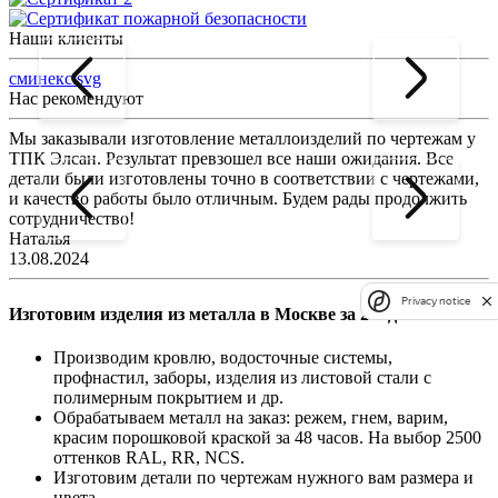
Наши клиенты
сминекс.svg
Нас рекомендуют
Мы заказывали изготовление металлоизделий по чертежам у
Л
ТПК Элсан. Результат превзошел все наши ожидания. Все
а
детали были изготовлены точно в соответствии с чертежами,
д
и качество работы было отличным. Будем рады продолжить
сотрудничество!
2
Наталья
13.08.2024
Privacy notice
Изготовим изделия из металла в Москве за 2-4 дня
Производим кровлю, водосточные системы,
профнастил, заборы, изделия из листовой стали с
полимерным покрытием и др.
Обрабатываем металл на заказ: режем, гнем, варим,
красим порошковой краской за 48 часов. На выбор 2500
оттенков RAL, RR, NCS.
Изготовим детали по чертежам нужного вам размера и
цвета.