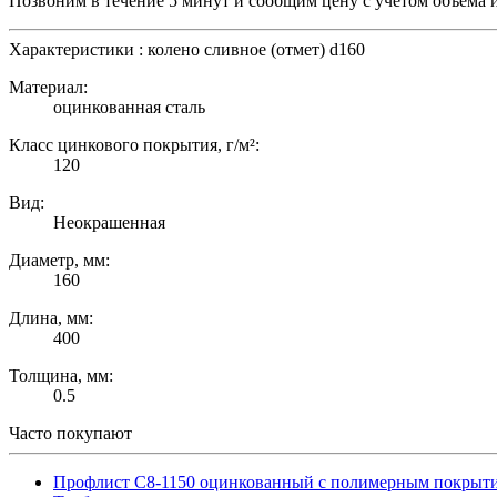
Позвоним в течение 5 минут и сообщим цену с учетом объема 
Характеристики : колено сливное (отмет) d160
Материал:
оцинкованная сталь
Класс цинкового покрытия, г/м²:
120
Вид:
Неокрашенная
Диаметр, мм:
160
Длина, мм:
400
Толщина, мм:
0.5
Часто покупают
Профлист С8-1150 оцинкованный с полимерным покрыт