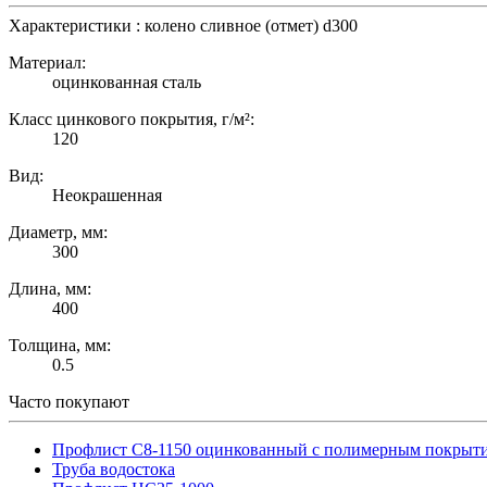
Характеристики : колено сливное (отмет) d300
Материал:
оцинкованная сталь
Класс цинкового покрытия, г/м²:
120
Вид:
Неокрашенная
Диаметр, мм:
300
Длина, мм:
400
Толщина, мм:
0.5
Часто покупают
Профлист С8-1150 оцинкованный с полимерным покрыт
Труба водостока