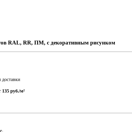
тов RAL, RR, ПМ, с декоративным рисунком
и доставки
т
135 руб./м²
е.