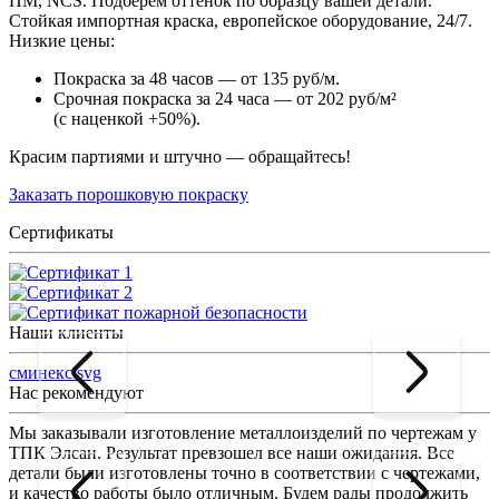
ПМ, NCS. Подберем оттенок по образцу вашей детали.
Стойкая импортная краска, европейское оборудование, 24/7.
Низкие цены:
Покраска за 48 часов — от 135 руб/м.
Срочная покраска за 24 часа — от 202 руб/м²
(с наценкой +50%).
Красим партиями и штучно — обращайтесь!
Заказать порошковую покраску
Сертификаты
Наши клиенты
сминекс.svg
Нас рекомендуют
Мы заказывали изготовление металлоизделий по чертежам у
Л
ТПК Элсан. Результат превзошел все наши ожидания. Все
а
детали были изготовлены точно в соответствии с чертежами,
д
и качество работы было отличным. Будем рады продолжить