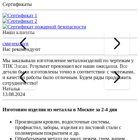
Сертификаты
Наши клиенты
сминекс.svg
Нас рекомендуют
Мы заказывали изготовление металлоизделий по чертежам у
Л
ТПК Элсан. Результат превзошел все наши ожидания. Все
а
детали были изготовлены точно в соответствии с чертежами,
д
и качество работы было отличным. Будем рады продолжить
сотрудничество!
2
Наталья
13.08.2024
Изготовим изделия из металла в Москве за 2-4 дня
Производим кровлю, водосточные системы,
профнастил, заборы, изделия из листовой стали с
полимерным покрытием и др.
Обрабатываем металл на заказ: режем, гнем, варим,