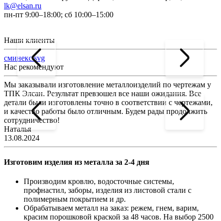
lk@elsan.ru
пн-пт 9:00–18:00; сб 10:00–15:00
Наши клиенты
сминекс.svg
Нас рекомендуют
Мы заказывали изготовление металлоизделий по чертежам у
Л
ТПК Элсан. Результат превзошел все наши ожидания. Все
а
детали были изготовлены точно в соответствии с чертежами,
д
и качество работы было отличным. Будем рады продолжить
сотрудничество!
2
Наталья
13.08.2024
Изготовим изделия из металла за 2-4 дня
Производим кровлю, водосточные системы,
профнастил, заборы, изделия из листовой стали с
полимерным покрытием и др.
Обрабатываем металл на заказ: режем, гнем, варим,
красим порошковой краской за 48 часов. На выбор 2500