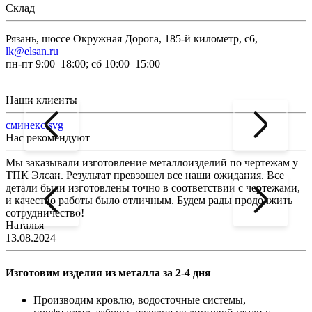
Склад
Рязань, шоссе Окружная Дорога, 185-й километр, с6,
lk@elsan.ru
пн-пт 9:00–18:00; сб 10:00–15:00
Наши клиенты
сминекс.svg
Нас рекомендуют
Мы заказывали изготовление металлоизделий по чертежам у
Л
ТПК Элсан. Результат превзошел все наши ожидания. Все
а
детали были изготовлены точно в соответствии с чертежами,
д
и качество работы было отличным. Будем рады продолжить
сотрудничество!
2
Наталья
13.08.2024
Изготовим изделия из металла за 2-4 дня
Производим кровлю, водосточные системы,