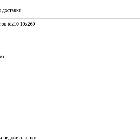
и доставки
ов tdz10 10х260
ит
и редкие оттенки