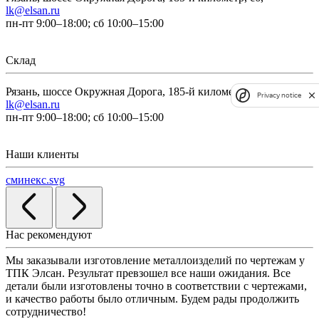
lk@elsan.ru
пн-пт 9:00–18:00; сб 10:00–15:00
Склад
Рязань, шоссе Окружная Дорога, 185-й километр, с6,
Privacy notice
lk@elsan.ru
пн-пт 9:00–18:00; сб 10:00–15:00
Наши клиенты
сминекс.svg
Нас рекомендуют
Мы заказывали изготовление металлоизделий по чертежам у
Л
ТПК Элсан. Результат превзошел все наши ожидания. Все
а
детали были изготовлены точно в соответствии с чертежами,
д
и качество работы было отличным. Будем рады продолжить
сотрудничество!
2