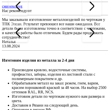
сминекс.svg
Нас рекомендуют
Мы заказывали изготовление металлоизделий по чертежам у
Л
ТПК Элсан. Результат превзошел все наши ожидания. Все
а
детали были изготовлены точно в соответствии с чертежами,
д
и качество работы было отличным. Будем рады продолжить
сотрудничество!
2
Наталья
13.08.2024
Изготовим изделия из металла за 2-4 дня
Производим кровлю, водосточные системы,
профнастил, заборы, изделия из листовой стали с
полимерным покрытием и др.
Обрабатываем металл на заказ: режем, гнем, варим,
красим порошковой краской за 48 часов. На выбор 2500
оттенков RAL, RR, NCS.
Изготовим детали по чертежам нужного вам размера и
цвета.
Доставим в Рязани на следующий день.
Отправим в регион РФ.