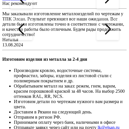
Нас рекомендуют
Мы заказывали изготовление металлоизделий по чертежам у
Л
ТПК Элсан. Результат превзошел все наши ожидания. Все
а
детали были изготовлены точно в соответствии с чертежами,
д
и качество работы было отличным. Будем рады продолжить
сотрудничество!
2
Наталья
13.08.2024
Изготовим изделия из металла за 2-4 дня
Производим кровлю, водосточные системы,
профнастил, заборы, изделия из листовой стали с
полимерным покрытием и др.
Обрабатываем металл на заказ: режем, гнем, варим,
красим порошковой краской за 48 часов. На выбор 2500
оттенков RAL, RR, NCS.
Изготовим детали по чертежам нужного вам размера и
цвета.
Доставим в Рязани на следующий день.
Отправим в регион РФ.
Принимаем оплату через банк, наличными в офисе
Отправьте заявку через сайт или на почту
lk@elsan.ru