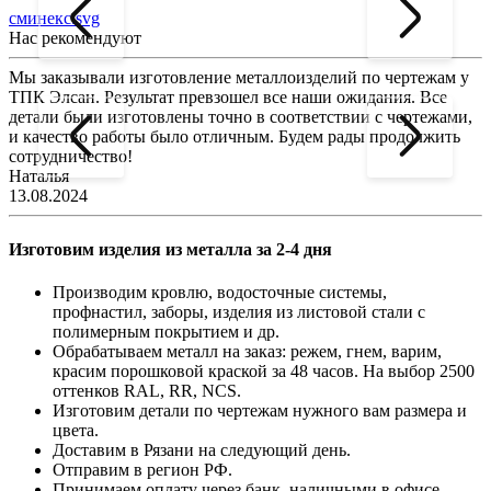
сминекс.svg
Нас рекомендуют
Мы заказывали изготовление металлоизделий по чертежам у
Л
ТПК Элсан. Результат превзошел все наши ожидания. Все
а
детали были изготовлены точно в соответствии с чертежами,
д
и качество работы было отличным. Будем рады продолжить
сотрудничество!
2
Наталья
13.08.2024
Изготовим изделия из металла за 2-4 дня
Производим кровлю, водосточные системы,
профнастил, заборы, изделия из листовой стали с
полимерным покрытием и др.
Обрабатываем металл на заказ: режем, гнем, варим,
красим порошковой краской за 48 часов. На выбор 2500
оттенков RAL, RR, NCS.
Изготовим детали по чертежам нужного вам размера и
цвета.
Доставим в Рязани на следующий день.
Отправим в регион РФ.
Принимаем оплату через банк, наличными в офисе