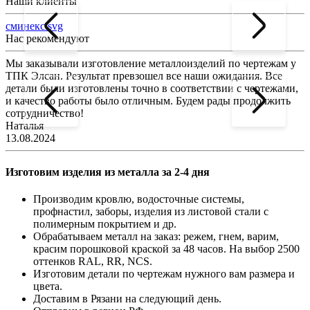
Наши клиенты
сминекс.svg
Нас рекомендуют
Мы заказывали изготовление металлоизделий по чертежам у
Л
ТПК Элсан. Результат превзошел все наши ожидания. Все
а
детали были изготовлены точно в соответствии с чертежами,
д
и качество работы было отличным. Будем рады продолжить
сотрудничество!
2
Наталья
13.08.2024
Изготовим изделия из металла за 2-4 дня
Производим кровлю, водосточные системы,
профнастил, заборы, изделия из листовой стали с
полимерным покрытием и др.
Обрабатываем металл на заказ: режем, гнем, варим,
красим порошковой краской за 48 часов. На выбор 2500
оттенков RAL, RR, NCS.
Изготовим детали по чертежам нужного вам размера и
цвета.
Доставим в Рязани на следующий день.