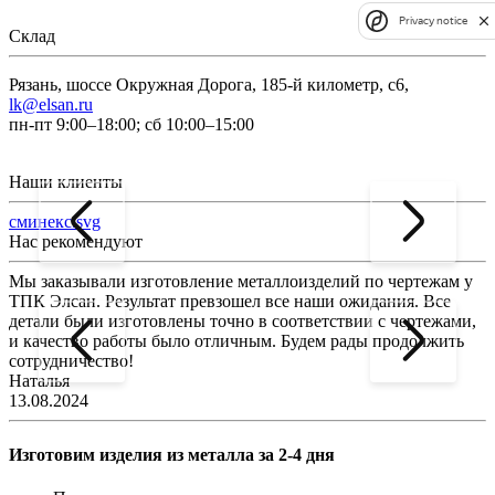
Privacy notice
Склад
Рязань, шоссе Окружная Дорога, 185-й километр, с6,
lk@elsan.ru
пн-пт 9:00–18:00; сб 10:00–15:00
Наши клиенты
сминекс.svg
Нас рекомендуют
Мы заказывали изготовление металлоизделий по чертежам у
Л
ТПК Элсан. Результат превзошел все наши ожидания. Все
а
детали были изготовлены точно в соответствии с чертежами,
д
и качество работы было отличным. Будем рады продолжить
сотрудничество!
2
Наталья
13.08.2024
Изготовим изделия из металла за 2-4 дня