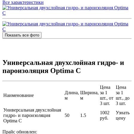
Все характеристики
Показать все фото
Универсальная двухслойная гидро- и
пароизоляция Optima C
Цена
Цена
Длина,
Ширина,
за 1
за 1
Наименование
м
м
шт., от
шт., до
3 шт.
3 шт.
Универсальная двухслойная
1002
Узнать
гидро- и пароизоляция
50
1.5
руб.
цену
Optima C
Прайс обновлен: