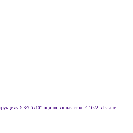
рукциям 6.3/5.5х105 оцинкованная сталь С1022 в Рязани