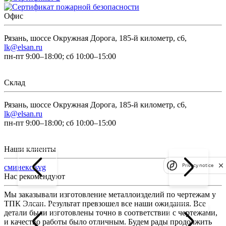
Офис
Рязань, шоссе Окружная Дорога, 185-й километр, с6,
lk@elsan.ru
пн-пт 9:00–18:00; сб 10:00–15:00
Склад
Рязань, шоссе Окружная Дорога, 185-й километр, с6,
lk@elsan.ru
пн-пт 9:00–18:00; сб 10:00–15:00
Наши клиенты
Privacy notice
сминекс.svg
Нас рекомендуют
Мы заказывали изготовление металлоизделий по чертежам у
Л
ТПК Элсан. Результат превзошел все наши ожидания. Все
а
детали были изготовлены точно в соответствии с чертежами,
д
и качество работы было отличным. Будем рады продолжить