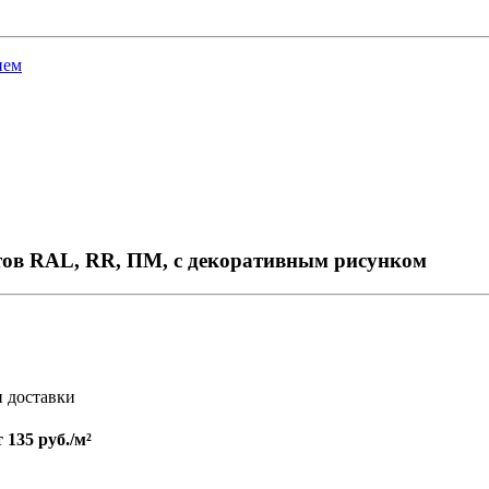
ием
тов RAL, RR, ПМ, с декоративным рисунком
и доставки
т
135 руб./м²