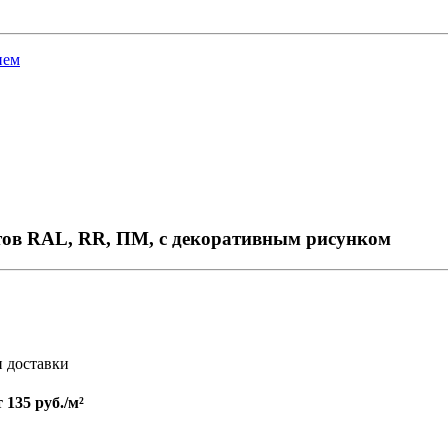
ием
тов RAL, RR, ПМ, с декоративным рисунком
и доставки
т
135 руб./м²