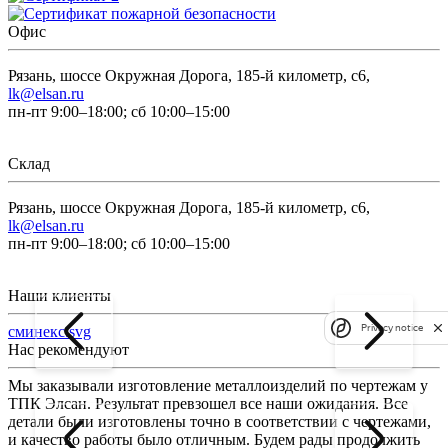
Офис
Рязань, шоссе Окружная Дорога, 185-й километр, с6,
lk@elsan.ru
пн-пт 9:00–18:00; сб 10:00–15:00
Склад
Рязань, шоссе Окружная Дорога, 185-й километр, с6,
lk@elsan.ru
пн-пт 9:00–18:00; сб 10:00–15:00
Наши клиенты
Privacy notice
сминекс.svg
Нас рекомендуют
Мы заказывали изготовление металлоизделий по чертежам у
Л
ТПК Элсан. Результат превзошел все наши ожидания. Все
а
детали были изготовлены точно в соответствии с чертежами,
д
и качество работы было отличным. Будем рады продолжить