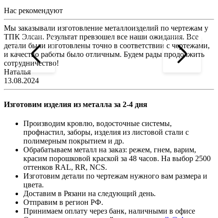
Нас рекомендуют
Мы заказывали изготовление металлоизделий по чертежам у
Л
ТПК Элсан. Результат превзошел все наши ожидания. Все
а
детали были изготовлены точно в соответствии с чертежами,
д
и качество работы было отличным. Будем рады продолжить
сотрудничество!
2
Наталья
13.08.2024
Изготовим изделия из металла за 2-4 дня
Производим кровлю, водосточные системы,
профнастил, заборы, изделия из листовой стали с
полимерным покрытием и др.
Обрабатываем металл на заказ: режем, гнем, варим,
красим порошковой краской за 48 часов. На выбор 2500
оттенков RAL, RR, NCS.
Изготовим детали по чертежам нужного вам размера и
цвета.
Доставим в Рязани на следующий день.
Отправим в регион РФ.
Принимаем оплату через банк, наличными в офисе