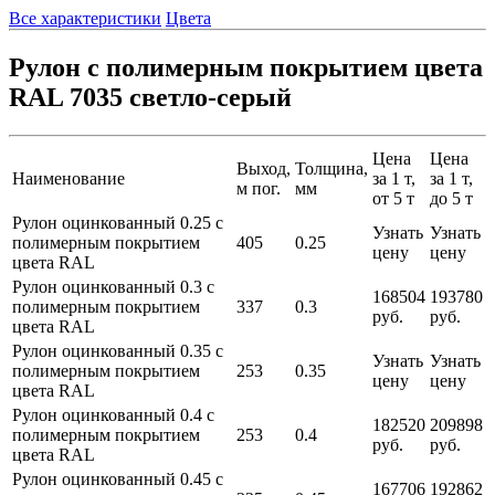
Все характеристики
Цвета
Рулон с полимерным покрытием цвета
RAL 7035 светло-серый
Цена
Цена
Выход,
Толщина,
Наименование
за 1 т,
за 1 т,
м пог.
мм
от 5 т
до 5 т
Рулон оцинкованный 0.25 с
Узнать
Узнать
полимерным покрытием
405
0.25
цену
цену
цвета RAL
Рулон оцинкованный 0.3 с
168504
193780
полимерным покрытием
337
0.3
руб.
руб.
цвета RAL
Рулон оцинкованный 0.35 с
Узнать
Узнать
полимерным покрытием
253
0.35
цену
цену
цвета RAL
Рулон оцинкованный 0.4 с
182520
209898
полимерным покрытием
253
0.4
руб.
руб.
цвета RAL
Рулон оцинкованный 0.45 с
167706
192862