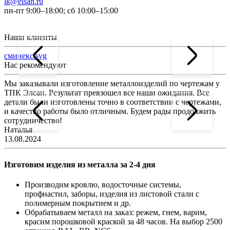
lk@elsan.ru
пн-пт 9:00–18:00; сб 10:00–15:00
Наши клиенты
сминекс.svg
Нас рекомендуют
Мы заказывали изготовление металлоизделий по чертежам у
Л
ТПК Элсан. Результат превзошел все наши ожидания. Все
а
детали были изготовлены точно в соответствии с чертежами,
д
и качество работы было отличным. Будем рады продолжить
сотрудничество!
2
Наталья
13.08.2024
Изготовим изделия из металла за 2-4 дня
Производим кровлю, водосточные системы,
профнастил, заборы, изделия из листовой стали с
полимерным покрытием и др.
Обрабатываем металл на заказ: режем, гнем, варим,
красим порошковой краской за 48 часов. На выбор 2500