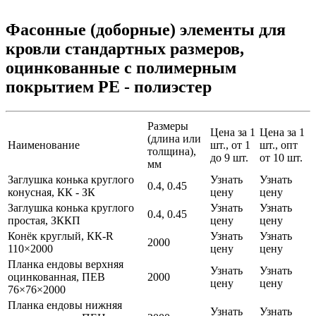
Фасонные (доборные) элементы для
кровли стандартных размеров,
оцинкованные с полимерным
покрытием PE - полиэстер
Размеры
Цена за 1
Цена за 1
(длина или
Наименование
шт., от 1
шт., опт
толщина),
до 9 шт.
от 10 шт.
мм
Заглушка конька круглого
Узнать
Узнать
0.4, 0.45
конусная, КК - ЗК
цену
цену
Заглушка конька круглого
Узнать
Узнать
0.4, 0.45
простая, ЗККП
цену
цену
Конёк круглый, КК-R
Узнать
Узнать
2000
110×2000
цену
цену
Планка ендовы верхняя
Узнать
Узнать
оцинкованная, ПЕВ
2000
цену
цену
76×76×2000
Планка ендовы нижняя
Узнать
Узнать