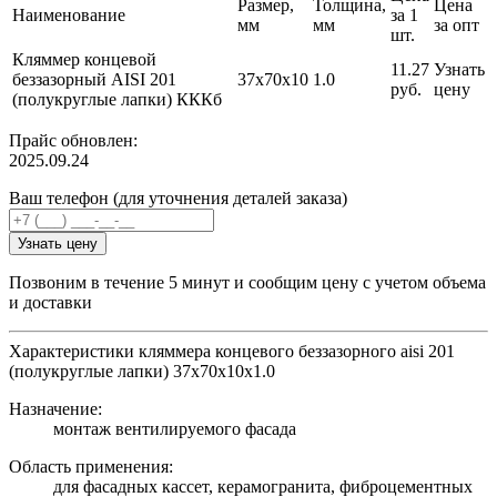
Размер,
Толщина,
Цена
Наименование
за 1
мм
мм
за опт
шт.
Кляммер концевой
11.27
Узнать
беззазорный AISI 201
37х70х10
1.0
руб.
цену
(полукруглые лапки) КККб
Прайс обновлен:
2025.09.24
Ваш телефон (для уточнения деталей заказа)
Узнать цену
Позвоним в течение 5 минут и сообщим цену с учетом объема
и доставки
Характеристики кляммера концевого беззазорного aisi 201
(полукруглые лапки) 37х70х10х1.0
Назначение:
монтаж вентилируемого фасада
Область применения:
для фасадных кассет, керамогранита, фиброцементных