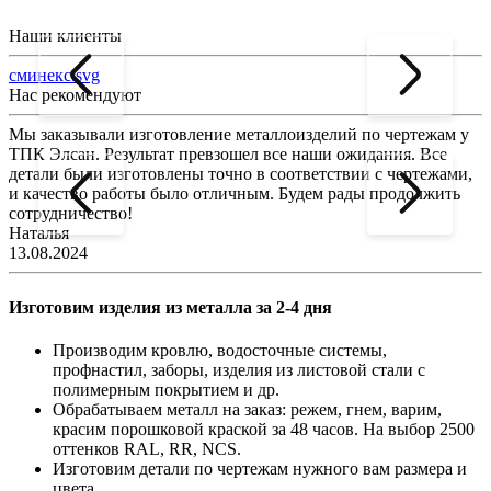
Наши клиенты
сминекс.svg
Нас рекомендуют
Мы заказывали изготовление металлоизделий по чертежам у
Л
ТПК Элсан. Результат превзошел все наши ожидания. Все
а
детали были изготовлены точно в соответствии с чертежами,
д
и качество работы было отличным. Будем рады продолжить
сотрудничество!
2
Наталья
13.08.2024
Изготовим изделия из металла за 2-4 дня
Производим кровлю, водосточные системы,
профнастил, заборы, изделия из листовой стали с
полимерным покрытием и др.
Обрабатываем металл на заказ: режем, гнем, варим,
красим порошковой краской за 48 часов. На выбор 2500
оттенков RAL, RR, NCS.
Изготовим детали по чертежам нужного вам размера и
цвета.