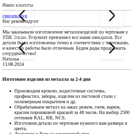
Наши клиенты
сминекс.svg
Нас рекомендуют
Мы заказывали изготовление металлоизделий по чертежам у
Л
ТПК Элсан. Результат превзошел все наши ожидания. Все
а
детали были изготовлены точно в соответствии с чертежами,
д
и качество работы было отличным. Будем рады продолжить
сотрудничество!
2
Наталья
13.08.2024
Изготовим изделия из металла за 2-4 дня
Производим кровлю, водосточные системы,
профнастил, заборы, изделия из листовой стали с
полимерным покрытием и др.
Обрабатываем металл на заказ: режем, гнем, варим,
красим порошковой краской за 48 часов. На выбор 2500
оттенков RAL, RR, NCS.
Изготовим детали по чертежам нужного вам размера и
цвета.
Доставим в Туле на следующий день.