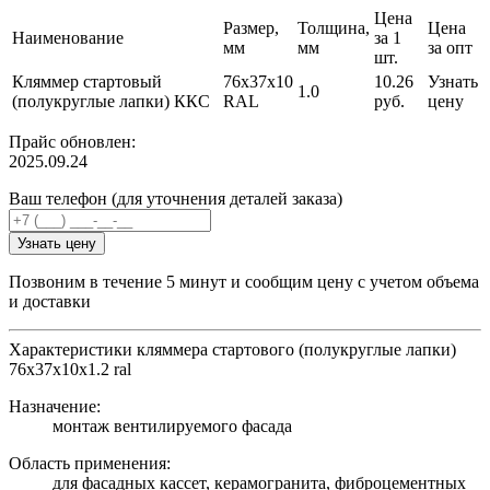
Цена
Размер,
Толщина,
Цена
Наименование
за 1
мм
мм
за опт
шт.
Кляммер стартовый
76х37х10
10.26
Узнать
1.0
(полукруглые лапки) ККС
RAL
руб.
цену
Прайс обновлен:
2025.09.24
Ваш телефон (для уточнения деталей заказа)
Узнать цену
Позвоним в течение 5 минут и сообщим цену с учетом объема
и доставки
Характеристики кляммера стартового (полукруглые лапки)
76х37х10x1.2 ral
Назначение:
монтаж вентилируемого фасада
Область применения:
для фасадных кассет, керамогранита, фиброцементных