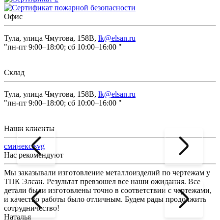
Офис
Тула, улица Чмутова, 158В,
lk@elsan.ru
"пн-пт 9:00–18:00; сб 10:00–16:00 "
Склад
Тула, улица Чмутова, 158В,
lk@elsan.ru
"пн-пт 9:00–18:00; сб 10:00–16:00 "
Наши клиенты
сминекс.svg
Нас рекомендуют
Мы заказывали изготовление металлоизделий по чертежам у
Л
ТПК Элсан. Результат превзошел все наши ожидания. Все
а
детали были изготовлены точно в соответствии с чертежами,
д
и качество работы было отличным. Будем рады продолжить
сотрудничество!
2
Наталья