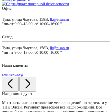
Офис
Тула, улица Чмутова, 158В,
lk@elsan.ru
"пн-пт 9:00–18:00; сб 10:00–16:00 "
Склад
Тула, улица Чмутова, 158В,
lk@elsan.ru
"пн-пт 9:00–18:00; сб 10:00–16:00 "
Наши клиенты
сминекс.svg
Нас рекомендуют
Мы заказывали изготовление металлоизделий по чертежам у
Л
ТПК Элсан. Результат превзошел все наши ожидания. Все
а
детали были изготовлены точно в соответствии с чертежами,
д