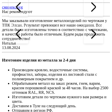
сминекс.svg
Нас рекомендуют
Мы заказывали изготовление металлоизделий по чертежам у
Л
ТПК Элсан. Результат превзошел все наши ожидания. Все
а
детали были изготовлены точно в соответствии с чертежами,
д
и качество работы было отличным. Будем рады продолжить
сотрудничество!
2
Наталья
13.08.2024
Изготовим изделия из металла за 2-4 дня
Производим кровлю, водосточные системы,
профнастил, заборы, изделия из листовой стали с
полимерным покрытием и др.
Обрабатываем металл на заказ: режем, гнем, варим,
красим порошковой краской за 48 часов. На выбор 2500
оттенков RAL, RR, NCS.
Изготовим детали по чертежам нужного вам размера и
цвета.
Доставим в Туле на следующий день.
Отправим в регион РФ.