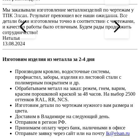
Мы заказывали изготовление металлоизделий по чертежам у
Л
ТПК Элсан. Результат превзошел все наши ожидания. Все
а
детали были изготовлены точно в соответствии с чертежами,
д
и качество работы было отличным. Будем рады продолжить
сотрудничество!
2
Наталья
13.08.2024
Изготовим изделия из металла за 2-4 дня
Производим кровлю, водосточные системы,
профнастил, заборы, изделия из листовой стали с
полимерным покрытием и др.
Обрабатываем металл на заказ: режем, гнем, варим,
красим порошковой краской за 48 часов. На выбор 2500
оттенков RAL, RR, NCS.
Изготовим детали по чертежам нужного вам размера и
цвета.
Доставим в Владимире на следующий день.
Отправим в регион РФ.
Принимаем оплату через банк, наличными в офисе
Отправьте заявку через сайт или на почту
lk@elsan.ru