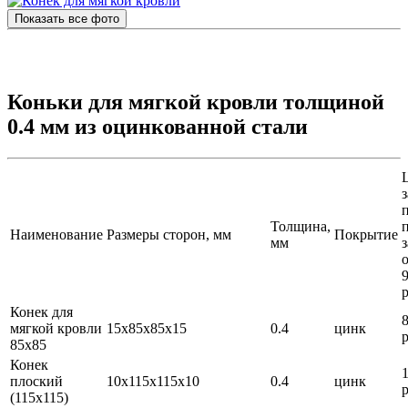
Показать все фото
Коньки для мягкой кровли толщиной
0.4 мм из оцинкованной стали
з
п
Толщина,
Наименование
Размеры сторон, мм
Покрытие
мм
з
р
Конек для
мягкой кровли
15х85х85х15
0.4
цинк
р
85х85
Конек
плоский
10х115х115х10
0.4
цинк
р
(115х115)