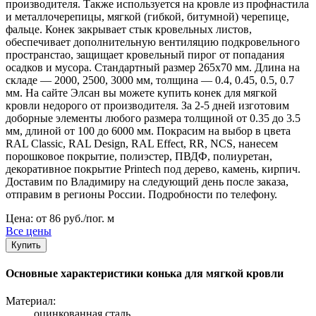
производителя. Также используется на кровле из профнастила
и металлочерепицы, мягкой (гибкой, битумной) черепице,
фальце. Конек закрывает стык кровельных листов,
обеспечивает дополнительную вентиляцию подкровельного
пространстао, защищает кровельный пирог от попадания
осадков и мусора. Стандартный размер 265х70 мм. Длина на
складе — 2000, 2500, 3000 мм, толщина — 0.4, 0.45, 0.5, 0.7
мм. На сайте Элсан вы можете купить конек для мягкой
кровли недорого от производителя. За 2-5 дней изготовим
доборные элементы любого размера толщиной от 0.35 до 3.5
мм, длиной от 100 до 6000 мм. Покрасим на выбор в цвета
RAL Classic, RAL Design, RAL Effect, RR, NCS, нанесем
порошковое покрытие, полиэстер, ПВДФ, полиуретан,
декоративное покрытие Printech под дерево, камень, кирпич.
Доставим по Владимиру на следующий день после заказа,
отправим в регионы России. Подробности по телефону.
Цена: от 86 руб./пог. м
Все цены
Купить
Основные характеристики конька для мягкой кровли
Материал:
оцинкованная сталь