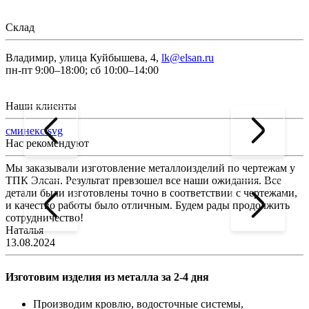
Склад
Владимир, улица Куйбышева, 4,
lk@elsan.ru
пн-пт 9:00–18:00; сб 10:00–14:00
Наши клиенты
сминекс.svg
Нас рекомендуют
Мы заказывали изготовление металлоизделий по чертежам у
Л
ТПК Элсан. Результат превзошел все наши ожидания. Все
а
детали были изготовлены точно в соответствии с чертежами,
д
и качество работы было отличным. Будем рады продолжить
сотрудничество!
2
Наталья
13.08.2024
Изготовим изделия из металла за 2-4 дня
Производим кровлю, водосточные системы,